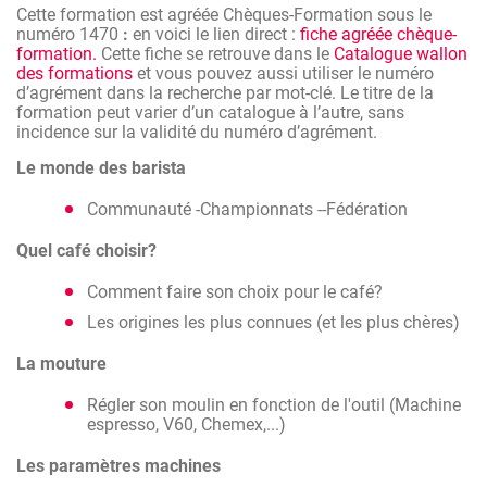
activité de restauration.
Cette formation est agréée Chèques-Formation sous le
numéro 1470
:
en voici le lien direct :
fiche agréée chèque-
Ce module vous permettra d'approfondir vos
formation.
Cette fiche se retrouve dans le
Catalogue wallon
connaissances théoriques pour que vous puissiez
des formations
et vous pouvez aussi utiliser le numéro
communiquer avec tous ces barista parlant de flat white,
d’agrément dans la recherche par mot-clé. Le titre de la
cold brew, et autres noms de code propres à la profession.
formation peut varier d’un catalogue à l’autre, sans
incidence sur la validité du numéro d’agrément.
Vous ferez également vos premiers pas dans le latte art et
apprendrez à faire vos premiers dessins.
Le monde des barista
Communauté -Championnats --Fédération
Quel café choisir?
Comment faire son choix pour le café?
Les origines les plus connues (et les plus chères)
La mouture
Régler son moulin en fonction de l'outil (Machine
espresso, V60, Chemex,...)
Les paramètres machines