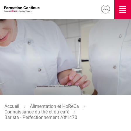
Aller
Menu
au
contenu
du
principal
compte
Image
de
l'utilisateur
Accueil
Alimentation et HoReCa
Fil
Connaissance du thé et du café
d'Ariane
Barista - Perfectionnement //#1470