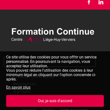
Ce site utilise des cookies pour vous offrir un service
personnalisé. En poursuivant la navigation, vous
S'inscrire à la newsletter
acceptez leur utilisation.
Vous pouvez réduire l'utilisation des cookies à leur
minimum légal en cliquant sur l'option concernée ci-
Création d'entreprise
après.
Ressources
Formations à la création d'entreprise
En savoir plus
À propos
Dépliants à télécharger
Chèques formation à la création d'entreprise
Jobs
Le réseau IFAPME
Oui, je suis d'accord
Bulletin d'inscription à télécharger
Pied
Le centre IFAPME Liège-Huy-Verviers
Devenir formateur