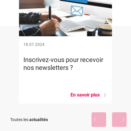
18.07.2024
Inscrivez-vous pour recevoir
nos newsletters ?
En savoir plus
sur
Inscrivez-
vous
pour
recevoir
Toutes les
actualités
nos
newsletters