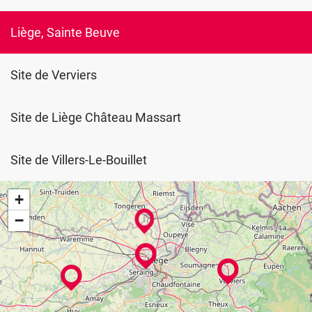
?
Liège, Sainte Beuve
Site de Verviers
Site de Liège Château Massart
Site de Villers-Le-Bouillet
+
−