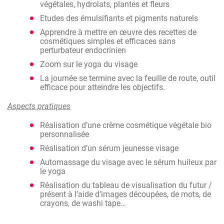
réalisant plusieurs recettes qui seront
végétales, hydrolats, plantes et fleurs
personnalisées
Etudes des émulsifiants et pigments naturels
Trouver les gestes de base afin de retrouver une
Apprendre à mettre en œuvre des recettes de
peau éclatante, activer la circulation sanguine et
cosmétiques simples et efficaces sans
tonifier les muscles avec un zoom sur le yoga du
perturbateur endocrinien
visage
Zoom sur le yoga du visage
Aider les personnes à se mettre des objectifs et
envisager des projets avec la pratique simple d’un
La journée se termine avec la feuille de route, outil
carnet de route visuel
efficace pour atteindre les objectifs.
Développer un outil efficace pour avoir une vue
Aspects pratiques
d’ensemble sur son présent et sur son futur
personnel et/ou professionnel
Réalisation d’une crème cosmétique végétale bio
personnalisée
Réalisation d’un sérum jeunesse visage
Automassage du visage avec le sérum huileux par
le yoga
Réalisation du tableau de visualisation du futur /
présent à l’aide d’images découpées, de mots, de
crayons, de washi tape…