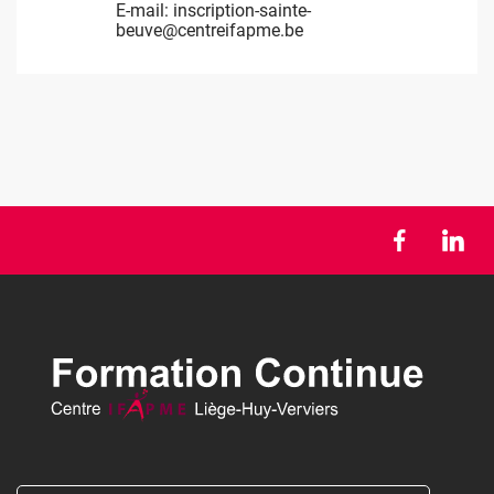
E-mail:
E-mail:
E-mail:
E-mail:
inscription-sainte-
inscription-verviers@centreifapme.be
inscription-chateau-
Inscription-Villers@centreifapme.be
beuve@centreifapme.be
massart@centreifapme.be