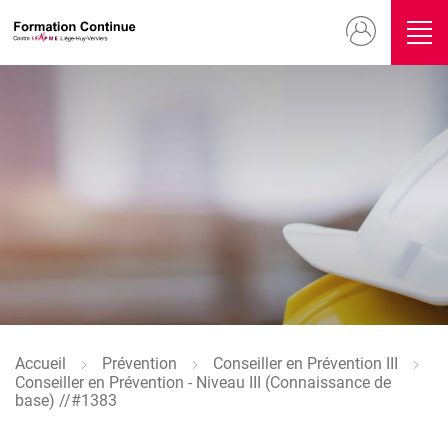
Aller
Menu
au
contenu
du
principal
compte
Image
de
l'utilisateur
Accueil
Prévention
Conseiller en Prévention III
Fil
Conseiller en Prévention - Niveau III (Connaissance de
d'Ariane
base) //#1383