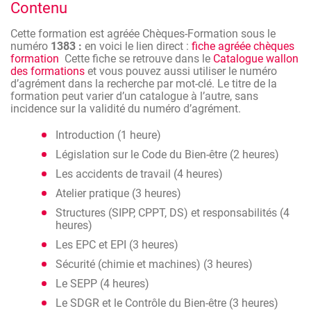
Contenu
la prévention et la protection au travail. Il y a donc une
activité centrale qui doit toujours être exercée au sein de
Cette formation de base permet de disposer d'une
l'entreprise et pour laquelle une personne doit être présente
connaissance suffisante de la législation et avoir les
Cette formation est agréée Chèques-Formation sous le
dans l'entreprise. Dans la règle, il s'agit d'un
travailleur
qui
connaissances techniques et scientifiques nécessaires à
numéro
1383 :
en voici le lien direct :
fiche agréée chèques
remplit la fonction de conseiller en prévention. Dans les
l'exercice de son activité de Conseiller en Prévention Niveau
formation
Cette fiche se retrouve dans le
Catalogue wallon
entreprises de moins de 20 travailleurs,
l'employeur
peut
III.
des formations
et vous pouvez aussi utiliser le numéro
être lui-même le conseiller en prévention.
d’agrément dans la recherche par mot-clé. Le titre de la
Elle constitue une excellente préparation voire une porte
formation peut varier d’un catalogue à l’autre, sans
Si vous souhaitez en savoir davantage sur la formation
d'accès pour les Conseillers en Prévention qui
incidence sur la validité du numéro d’agrément.
exigée dans les services internes pour la prévention et la
souhaiteraient acquérir le Certificat de Formation
protection au travail, vous trouverez les infos sur le site
Complémentaire de Niveau II.
Introduction (1 heure)
http://www.emploi.belgique.be/defaultTab.aspx?id=571
Législation sur le Code du Bien-être (2 heures)
Les accidents de travail (4 heures)
Atelier pratique (3 heures)
Structures (SIPP, CPPT, DS) et responsabilités (4
heures)
Les EPC et EPI (3 heures)
Sécurité (chimie et machines) (3 heures)
Le SEPP (4 heures)
Le SDGR et le Contrôle du Bien-être (3 heures)