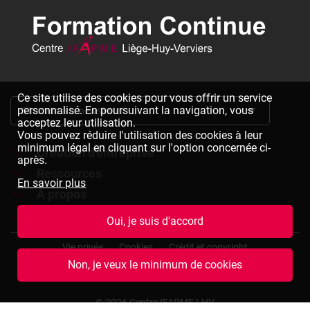
Ce site utilise des cookies pour vous offrir un service
personnalisé. En poursuivant la navigation, vous
S'inscrire à la newsletter
acceptez leur utilisation.
Vous pouvez réduire l'utilisation des cookies à leur
minimum légal en cliquant sur l'option concernée ci-
Création d'entreprise
après.
Ressources
Formations à la création d'entreprise
En savoir plus
À propos
Dépliants à télécharger
Chèques formation à la création d'entreprise
Jobs
Le réseau IFAPME
Oui, je suis d'accord
Bulletin d'inscription à télécharger
Pied
Le centre IFAPME Liège-Huy-Verviers
Devenir formateur
Vie privée
Cookies
Crédit et copyright
de
Non, je veux le minimum de cookies
page
L'équipe
Rejoindre notre équipe
Conditions générales de vente
Plan du site
(termes
et
Nos missions et valeurs
Consulter des offres d'emplois
© 2026 Centre IFAPME LHV
conditions)