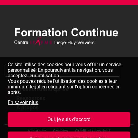
Ce site utilise des cookies pour vous offrir un service
personnalisé. En poursuivant la navigation, vous
S'inscrire à la newsletter
acceptez leur utilisation.
Vous pouvez réduire l'utilisation des cookies à leur
minimum légal en cliquant sur l'option concernée ci-
Création d'entreprise
après.
Ressources
Formations à la création d'entreprise
En savoir plus
À propos
Dépliants à télécharger
Chèques formation à la création d'entreprise
Jobs
Le réseau IFAPME
Oui, je suis d'accord
Bulletin d'inscription à télécharger
Pied
Le centre IFAPME Liège-Huy-Verviers
Devenir formateur
Vie privée
Cookies
Crédit et copyright
de