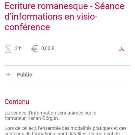
Ecriture romanesque - Séance
d’informations en visio-
conférence
2 h
0,00 €
Public
Auteurs et autrices en devenir
Personnes porteuses d’un projet de roman
Contenu
Scénaristes ou créateurs souhaitant développer une
écriture romanesque
La séance d’information sera animée par le
formateur, Kenan Görgün.
Professionnels de la création souhaitant approfondir leur
maîtrise du récit
Lors de celle-ci, l'ensemble des modalités pratiques et des
contenus de formation seront détaillés. Un moment de