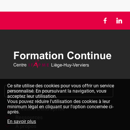
Ce site utilise des cookies pour vous offrir un service
personnalisé. En poursuivant la navigation, vous
S'inscrire à la newsletter
acceptez leur utilisation.
Vous pouvez réduire l'utilisation des cookies à leur
minimum légal en cliquant sur l'option concernée ci-
Création d'entreprise
après.
Ressources
Formations à la création d'entreprise
En savoir plus
À propos
Dépliants à télécharger
Chèques formation à la création d'entreprise