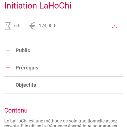
Initiation LaHoChi
6 h
124,00 €
Public
Professionnels du bien-être, esthéticiennes, thérapeutes,
coachs...
Prérequis
Aucun
Objectifs
Cette formation a pour objectif de vous apporter les
compétences afin de pouvoir prodiguer des séances de
LaHoChi à vos patients/clients.
Contenu
Le LaHoChi est une méthode de soin traditionnelle assez
récente. Elle utilise la fréquence énergétique pour apaiser