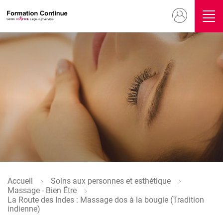
Aller
Menu
au
contenu
du
principal
compte
Image
de
l'utilisateur
Accueil
Soins aux personnes et esthétique
Fil
Massage - Bien Être
d'Ariane
La Route des Indes : Massage dos à la bougie (Tradition
indienne)