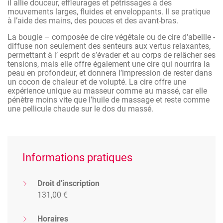
il allie douceur, effleurages et pétrissages à des
des Indes, pour 4 journées de formation à la technique du
mouvements larges, fluides et enveloppants. Il se pratique
massage bien-être selon la tradition indienne : le massage
à l’aide des mains, des pouces et des avant-bras.
crânien, la massages des mains, le massage des pieds au
bol Kansu et le massage du dos à la bougie.
La bougie – composée de cire végétale ou de cire d'abeille -
diffuse non seulement des senteurs aux vertus relaxantes,
permettant à l’ esprit de s’évader et au corps de relâcher ses
tensions, mais elle offre également une cire qui nourrira la
peau en profondeur, et donnera l’impression de rester dans
un cocon de chaleur et de volupté. La cire offre une
expérience unique au masseur comme au massé, car elle
pénètre moins vite que l’huile de massage et reste comme
une pellicule chaude sur le dos du massé.
Informations pratiques
Droit d'inscription
131,00 €
Horaires