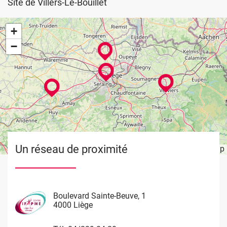
Site de Villers-Le-Bouillet
+
−
Un réseau de proximité
Leaflet
OpenStreetMap
| ©
Image
Image
Image
Image
Boulevard Sainte-Beuve, 1
Rue de Limbourg, 37
Rue du Château Massart, 70
Waremme 101
4000 Liège
4800 Verviers
4000 Liège
4530 Villers Le Bouillet