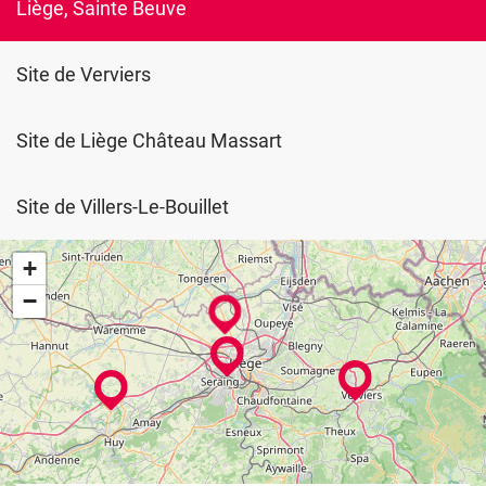
Liège, Sainte Beuve
stress
temps
de
trajet...
Site de Verviers
Site de Liège Château Massart
Site de Villers-Le-Bouillet
+
−