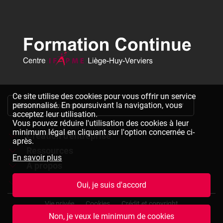
Ce site utilise des cookies pour vous offrir un service
personnalisé. En poursuivant la navigation, vous
S'inscrire à la newsletter
acceptez leur utilisation.
Vous pouvez réduire l'utilisation des cookies à leur
minimum légal en cliquant sur l'option concernée ci-
Création d'entreprise
après.
Ressources
Formations à la création d'entreprise
En savoir plus
À propos
Dépliants à télécharger
Chèques formation à la création d'entreprise
Jobs
Le réseau IFAPME
Oui, je suis d'accord
Bulletin d'inscription à télécharger
Pied
Le centre IFAPME Liège-Huy-Verviers
Devenir formateur
Vie privée
Cookies
Crédit et copyright
de
Non, je veux le minimum de cookies
page
L'équipe
Rejoindre notre équipe