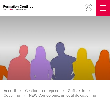
Aller
Menu
au
contenu
du
principal
compte
Image
de
l'utilisateur
Image
Accueil
Gestion d’entreprise
Soft skills
Fil
Coaching
NEW Comcolours, un outil de coaching
d'Ariane