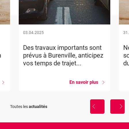
03.04.2025
31
Des travaux importants sont
No
n
prévus à Burenville, anticipez
so
vos temps de trajet...
du
sur
En savoir plus
sur
Nouvelle
Des
formation
travaux
importants
La
sont
Toutes les
actualités
sophrologie,
prévus
util
à
de
Burenville,
gestion
anticipez
du
vos