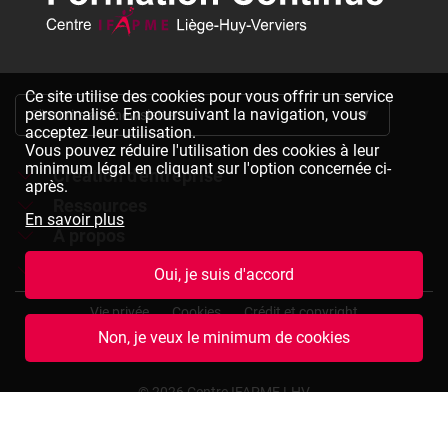
Ce site utilise des cookies pour vous offrir un service
personnalisé. En poursuivant la navigation, vous
S'inscrire à la newsletter
acceptez leur utilisation.
Vous pouvez réduire l'utilisation des cookies à leur
minimum légal en cliquant sur l'option concernée ci-
Création d'entreprise
après.
Ressources
Formations à la création d'entreprise
En savoir plus
À propos
Dépliants à télécharger
Chèques formation à la création d'entreprise
Jobs
Le réseau IFAPME
Oui, je suis d'accord
Bulletin d'inscription à télécharger
Pied
Le centre IFAPME Liège-Huy-Verviers
Devenir formateur
Vie privée
Cookies
Crédit et copyright
de
Non, je veux le minimum de cookies
page
L'équipe
Rejoindre notre équipe
Conditions générales de vente
Plan du site
(termes
et
Nos missions et valeurs
Consulter des offres d'emplois
© 2026 Centre IFAPME LHV
conditions)
Notre expertise et assurance qualité
Marché public formateurs à la création d'entreprise