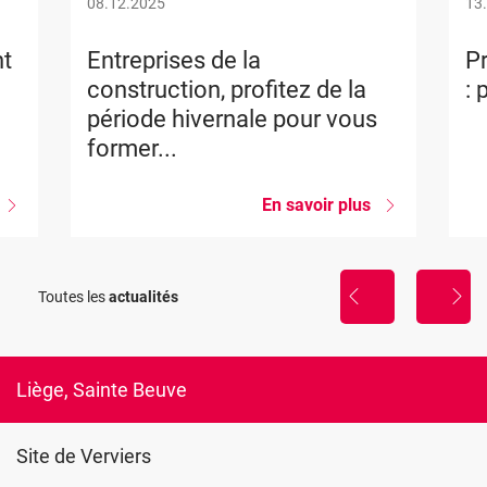
08.12.2025
13
nt
Entreprises de la
Pr
construction, profitez de la
: 
période hivernale pour vous
former...
sur
En savoir plus
sur
Projet
Entreprises
Construction
de
Blueprint
la
construction,
Toutes les
actualités
présentation
profitez
des
de
ésultats
la
période
hivernale
Liège, Sainte Beuve
pour
vous
former...
Site de Verviers