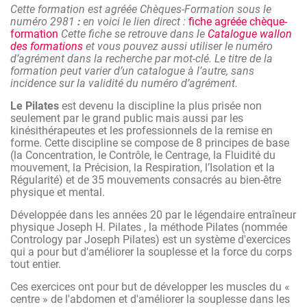
Cette formation est agréée Chèques-Formation sous le
Il s’agit d’une approche pratique d’une série de
numéro 2981
:
en voici le lien direct :
fiche agréée chèque-
mouvements basés principalement sur l’éveil de la
formation
Cette fiche se retrouve dans le
Catalogue wallon
conscience des muscles et des articulations, l’amélioration,
des formations
et vous pouvez aussi utiliser le numéro
l’augmentation de la souplesse de la cage thoracique et du
d’agrément dans la recherche par mot-clé. Le titre de la
diaphragme,… pour équilibrer le corps et améliorer la
formation peut varier d’un catalogue à l’autre, sans
posture.
incidence sur la validité du numéro d’agrément.
Le credo : Relâcher pour aller mieux vers l’étirement
Le Pilates
est devenu la discipline la plus prisée non
seulement par le grand public mais aussi par les
Les exercices abordés conviennent tout particulièrement
kinésithérapeutes et les professionnels de la remise en
pour les personnes trop longtemps assises derrière un
forme. Cette discipline se compose de 8 principes de base
bureau et/ou aux personnes souffrant du dos ou en
(la Concentration, le Contrôle, le Centrage, la Fluidité du
réhabilitation,...
mouvement, la Précision, la Respiration, l’Isolation et la
Régularité) et de 35 mouvements consacrés au bien-être
Ce programme vise à améliorer la santé générale, à
physique et mental.
diminuer les douleurs de dos et d'épaules, le stress et la
tension et à accroître la concentration, l'équilibre et la
Développée dans les années 20 par le légendaire entraîneur
coordination.
physique Joseph H. Pilates , la méthode Pilates (nommée
Contrology par Joseph Pilates) est un système d'exercices
qui a pour but d'améliorer la souplesse et la force du corps
tout entier.
Ces exercices ont pour but de développer les muscles du «
centre » de l'abdomen et d'améliorer la souplesse dans les