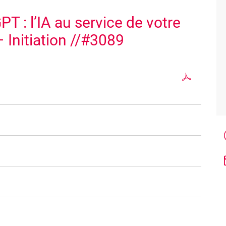
T : l’IA au service de votre
 Initiation //#3089
onsables d'opérations, professionnels de l'informatique,
sponsables de l'innovation et de la transformation
urs domaines respectifs pour améliorer l'efficacité et
rsonne souhaitant optimiser leur productivité
au travail
on, un compte gratuit sur ChatGPT et venir avec ses codes
rtificielle générative et comment fonctionne ChatGPT
tenir des réponses utiles et précises avec ChatGPT