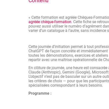
Contenu
Utiliser ChatGPT pour gagner du temps
recherche, brainstorming
Appliquer ChatGPT à des cas d’usages
« Cette formation est agréée Chèques-Formati
Identifier les limites, les risques et 
agréée chèque-formation
. Cette fiche se retrou
pouvez aussi utiliser le numéro d’agrément dans
Situer ChatGPT dans l’écosystème IA pl
varier d’un catalogue à l’autre, sans incidence 
besoins
Cette journée d’initiation permet à tout profes
ChatGPT de façon concrète et immédiatement app
toutes les démonstrations, exercices et ateliers 
repartir avec une maîtrise opérationnelle de C
En clôture de journée, une heure est consacrée à
Claude (Anthropic), Gemini (Google), Microsoft
L’objectif n’est pas de basculer sur un autre out
les critères de choix — pour que les participan
spécialisées correspondant à leurs besoins.
Programme :