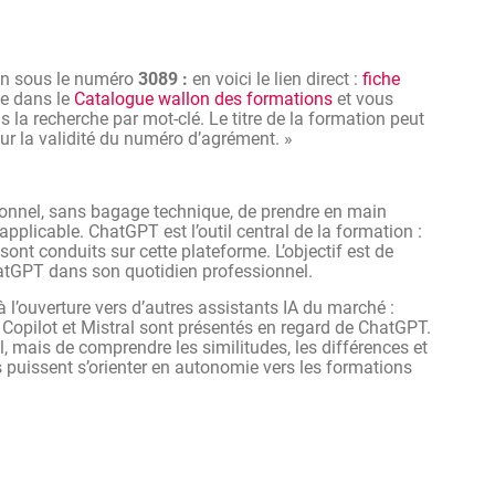
 sur des tâches courantes : rédaction, résumé,
 concrets liés à son propre contexte professionnel
on sous le numéro
3089 :
en voici le lien direct :
fiche
les bonnes pratiques d’utilisation de ChatGPT
ve dans le
Catalogue wallon des formations
et vous
 la recherche par mot-clé. Le titre de la formation peut
us large et savoir vers quel outil se tourner selon les
sur la validité du numéro d’agrément. »
sionnel, sans bagage technique, de prendre en main
licable. ChatGPT est l’outil central de la formation :
sont conduits sur cette plateforme. L’objectif est de
hatGPT dans son quotidien professionnel.
 l’ouverture vers d’autres assistants IA du marché :
 Copilot et Mistral sont présentés en regard de ChatGPT.
il, mais de comprendre les similitudes, les différences et
ts puissent s’orienter en autonomie vers les formations