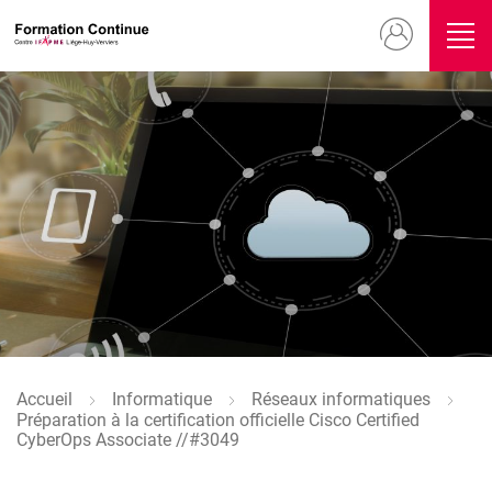
Aller
Menu
au
contenu
du
principal
compte
Image
de
l'utilisateur
Accueil
Informatique
Réseaux informatiques
Fil
Préparation à la certification officielle Cisco Certified
d'Ariane
CyberOps Associate //#3049