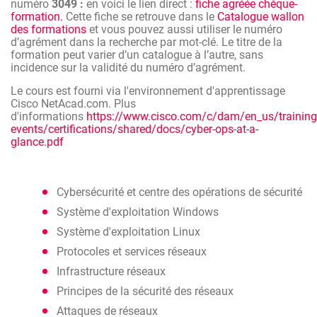
numéro
3049 :
en voici le lien direct :
fiche agréée chèque-
l'environnement d'apprentissage Cisco NetAcad.com.
formation.
Cette fiche se retrouve dans le
Catalogue wallon
des formations
et vous pouvez aussi utiliser le numéro
d’agrément dans la recherche par mot-clé. Le titre de la
formation peut varier d’un catalogue à l’autre, sans
incidence sur la validité du numéro d’agrément.
Le cours est fourni via l'environnement d'apprentissage
Cisco NetAcad.com. Plus
d'informations
https://www.cisco.com/c/dam/en_us/training
events/certifications/shared/docs/cyber-ops-at-a-
glance.pdf
Cybersécurité et centre des opérations de sécurité
Système d'exploitation Windows
Système d'exploitation Linux
Protocoles et services réseaux
Infrastructure réseaux
Principes de la sécurité des réseaux
Attaques de réseaux