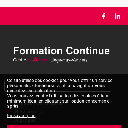
Ce site utilise des cookies pour vous offrir un service
personnalisé. En poursuivant la navigation, vous
S'inscrire à la newsletter
acceptez leur utilisation.
Vous pouvez réduire l'utilisation des cookies à leur
minimum légal en cliquant sur l'option concernée ci-
Création d'entreprise
après.
Ressources
Formations à la création d'entreprise
En savoir plus
À propos
Dépliants à télécharger
Chèques formation à la création d'entreprise