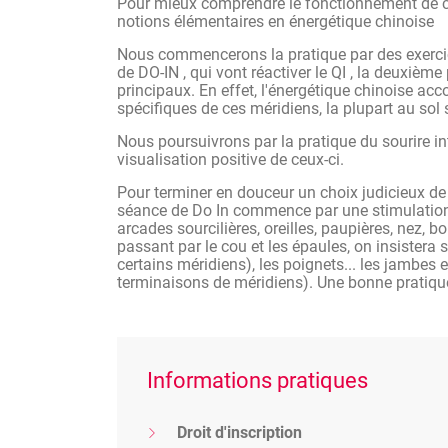
Pour mieux comprendre le fonctionnement de c
L'objectif du DO-IN est de prévenir et traiter 
notions élémentaires en énergétique chinoise
circulation de l'énergie ou » énergie vitale «
ou Chi en chinois.
Nous commencerons la pratique par des exercic
de DO-IN , qui vont réactiver le QI , la deuxièm
Cette technique de massage est basée sur la st
principaux. En effet, l'énergétique chinoise ac
du Do In en début de journée, permet de dynamis
spécifiques de ces méridiens, la plupart au sol 
pratique au coucher pourra faciliter le sommei
au cours de la journée (pollution, nourriture i
Nous poursuivrons par la pratique du sourire in
stress...).
visualisation positive de ceux-ci.
Cette formation vous permettra d'acquérir les c
Pour terminer en douceur un choix judicieux de
patients/clients
séance de Do In commence par une stimulation d
arcades sourcilières, oreilles, paupières, nez, 
passant par le cou et les épaules, on insistera
certains méridiens), les poignets... les jambes 
terminaisons de méridiens). Une bonne pratique d
Informations pratiques
Droit d'inscription