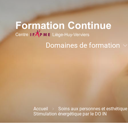
Aller
Image
au
contenu
principal
Navigation
Domaines de formation
principale
Développement personnel et coachi
Accueil
Soins aux personnes et esthétique
Fil
Stimulation énergétique par le DO IN
d'Ariane