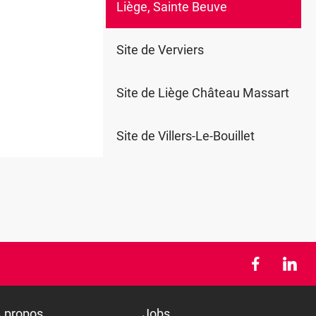
Liège, Sainte Beuve
0
Site de Verviers
Site de Liège Château Massart
Site de Villers-Le-Bouillet
 propos
Jobs