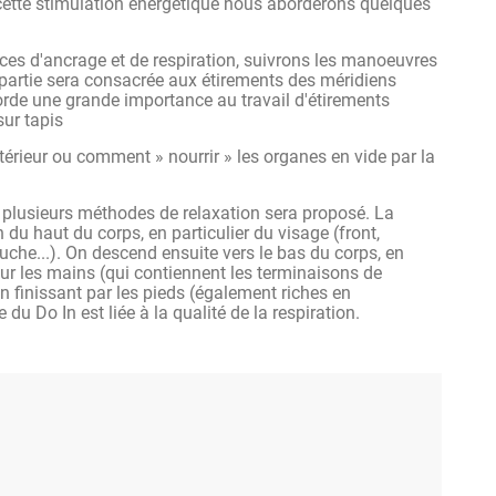
ette stimulation énèrgétique nous aborderons quelques
les dysfonctionnements de l'organisme liés à une mauvaise
, plus communément connue sous le nom de Ki en japonais
es d'ancrage et de respiration, suivrons les manoeuvres
e partie sera consacrée aux étirements des méridiens
imulation des tsubos (points d'acupuncture). La pratique
corde une grande importance au travail d'étirements
er le corps en stimulant la circulation de l'énergie. La
sur tapis
l en supprimant les tensions accumulées dans le corps
nadaptée, mauvaise respiration, mauvaises postures,
térieur ou comment » nourrir » les organes en vide par la
ompétences afin de pratiquer le do-in sur vos
 plusieurs méthodes de relaxation sera proposé. La
u haut du corps, en particulier du visage (front,
bouche...). On descend ensuite vers le bas du corps, en
 sur les mains (qui contiennent les terminaisons de
en finissant par les pieds (également riches en
u Do In est liée à la qualité de la respiration.