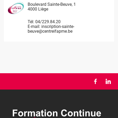
Image
Image
Image
Image
Boulevard Sainte-Beuve, 1
Rue de Limbourg, 37
Rue du Château Massart, 70
Waremme 101
4000 Liège
4800 Verviers
4000 Liège
4530 Villers Le Bouillet
Tél:
Tél:
Tél:
Tél:
04/229.84.20
087/32.54.55
04/229.84.60
085/27.14.10
E-mail:
E-mail:
E-mail:
E-mail:
inscription-sainte-
inscription-verviers@centreifapme.be
inscription-chateau-
Inscription-Villers@centreifapme.be
beuve@centreifapme.be
massart@centreifapme.be