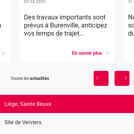
03.04.2025
31
Des travaux importants sont
No
n
prévus à Burenville, anticipez
so
vos temps de trajet...
du
sur
En savoir plus
sur
Nouvelle
Des
formation
travaux
importants
La
sont
Toutes les
actualités
sophrologie,
prévus
util
à
de
Burenville,
gestion
anticipez
du
vos
Liège, Sainte Beuve
stress
temps
de
trajet...
Site de Verviers