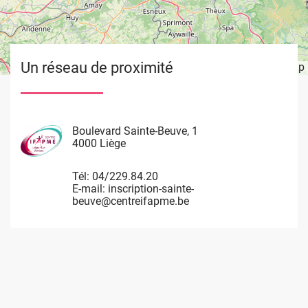
Un réseau de proximité
Leaflet
OpenStreetMap
| ©
Image
Image
Image
Image
Boulevard Sainte-Beuve, 1
Rue de Limbourg, 37
Rue du Château Massart, 70
Waremme 101
4000 Liège
4800 Verviers
4000 Liège
4530 Villers Le Bouillet
Tél:
Tél:
Tél:
Tél:
04/229.84.20
087/32.54.55
04/229.84.60
085/27.14.10
E-mail:
E-mail:
E-mail:
E-mail:
inscription-sainte-
inscription-verviers@centreifapme.be
inscription-chateau-
Inscription-Villers@centreifapme.be
beuve@centreifapme.be
massart@centreifapme.be