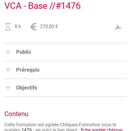
VCA - Base //#1476
8 h
270,00 €
Public
Le cours de sécurité de base est destiné à fournir aux
travailleurs ou aux futurs travailleurs des connaissances de
Prérequis
base suffisantes concernant la sécurité, la santé et le bien-
être au travail.
Maîtriser le français parlé et écrit. Si ce n'est pas le cas,
merci de prévenir notre secrétariat au moment de
Objectifs
l'inscription. Des solutions sont envisageables mais
doivent être analysées au cas par cas.
De plus en plus de donneurs d'ordre imposent dans leur
cahier des charges que les entreprises contractantes ou
sous-traitantes possèdent un certificat VCA.
Contenu
La certification VCA de base a pour objectif de sensibiliser
les travailleurs en matière de sécurité, de santé et de bien-
Cette formation est agréée Chèques-Formation sous le
être au travail.
numéro
1476 :
en voici le lien direct :
fiche agréée chèque-