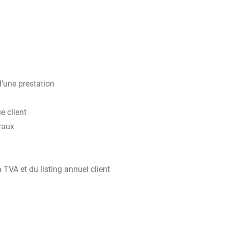
d’une prestation
e client
vaux
 TVA et du listing annuel client