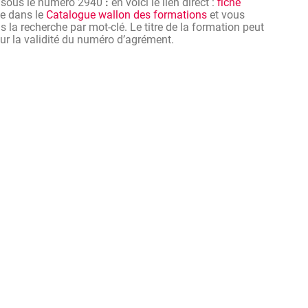
 sous le numéro 2940
:
en voici le lien direct :
fiche
ve dans le
Catalogue wallon des formations
et vous
 la recherche par mot-clé. Le titre de la formation peut
 sur la validité du numéro d’agrément.