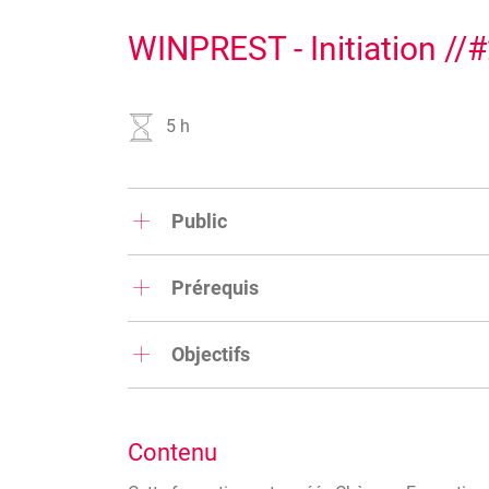
WINPREST - Initiation //
5 h
Public
Responsables et employés comptables, aides-c
experts fiscaux, stagiaires ITAA.
Prérequis
Connaissance générale du PC
Objectifs
Posséder de sérieuses notions de comp
de base)
Au terme de la formation, l’apprenant sera capa
comptable sur WinPrest. Il aura connaissance d
gestion de prestations de WinBooks.
Contenu