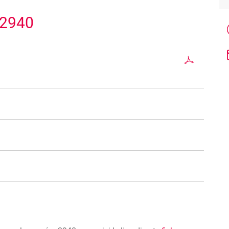
#2940
omptables, gestionnaires du bureaux comptables,
tabilité (il ne s'agit pas ici d'un cours de comptabilité
ble de travailler efficacement dans un dossier
es fonctionnalités de base de WinPrest, logiciel de