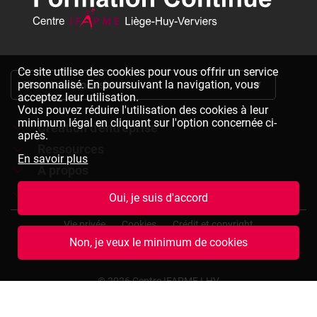
Ce site utilise des cookies pour vous offrir un service
personnalisé. En poursuivant la navigation, vous
S'inscrire à la newsletter
acceptez leur utilisation.
Vous pouvez réduire l'utilisation des cookies à leur
minimum légal en cliquant sur l'option concernée ci-
Création d'entreprise
après.
Ressources
Formations à la création d'entreprise
En savoir plus
À propos
Dépliants à télécharger
Chèques formation à la création d'entreprise
Jobs
Le réseau IFAPME
Oui, je suis d'accord
Bulletin d'inscription à télécharger
Pied
Le centre IFAPME Liège-Huy-Verviers
Devenir formateur
Vie privée
Cookies
Crédit et copyright
de
Non, je veux le minimum de cookies
page
L'équipe
Rejoindre notre équipe
Conditions générales de vente
Plan du site
(termes
et
Nos missions et valeurs
Consulter des offres d'emplois
© 2026 Centre IFAPME LHV
conditions)
Notre expertise et assurance qualité
Marché public formateurs à la création d'entreprise