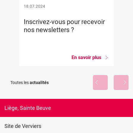
18.07.2024
Inscrivez-vous pour recevoir
nos newsletters ?
En savoir plus
sur
Inscrivez-
vous
pour
recevoir
Toutes les
actualités
nos
newsletters
?
Liège, Sainte Beuve
Site de Verviers