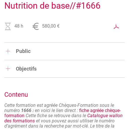
Nutrition de base//#1666
48 h
580,00 €
Public
Métiers du bien-être et de l'alimentation.
Objectifs
Les attentes d’une partie toujours plus importante du public
sont orientées vers la santé et la nutrition. Les
connaissances en nutrition deviennent donc
Contenu
indispensables dans de nombreux métiers, que ce soit
dans le domaine du bien-être, du sport, de l’alimentation et
Cette formation est agréée Chèques-Formation sous le
de l’HORECA. Cette formation théorique vous permettra
numéro
1666 :
en voici le lien direct :
fiche agréée chèque-
d’appréhender les bases de la nutrition, à savoir :
formation
Cette fiche se retrouve dans le
Catalogue wallon
des formations
et vous pouvez aussi utiliser le numéro
l’organisation générale du corps humain et ses
d’agrément dans la recherche par mot-clé. Le titre de la
principaux systèmes