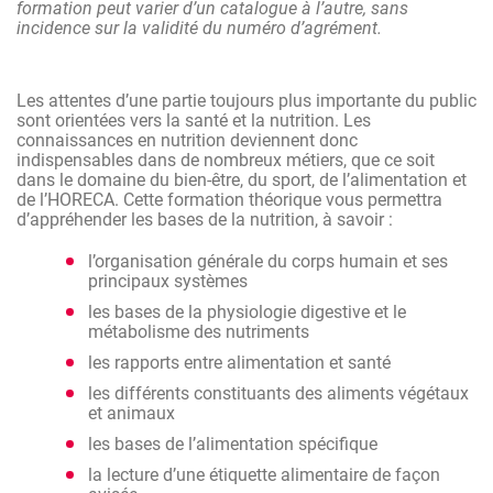
formation peut varier d’un catalogue à l’autre, sans
les bases de la physiologie digestive et le
incidence sur la validité du numéro d’agrément.
métabolisme des nutriments
les rapports entre alimentation et santé
Les attentes d’une partie toujours plus importante du public
les différents constituants des aliments végétaux
sont orientées vers la santé et la nutrition. Les
et animaux
connaissances en nutrition deviennent donc
les bases de l’alimentation spécifique
indispensables dans de nombreux métiers, que ce soit
dans le domaine du bien-être, du sport, de l’alimentation et
la lecture d’une étiquette alimentaire de façon
de l’HORECA. Cette formation théorique vous permettra
avisée
d’appréhender les bases de la nutrition, à savoir :
l’organisation générale du corps humain et ses
principaux systèmes
les bases de la physiologie digestive et le
métabolisme des nutriments
les rapports entre alimentation et santé
les différents constituants des aliments végétaux
et animaux
les bases de l’alimentation spécifique
la lecture d’une étiquette alimentaire de façon