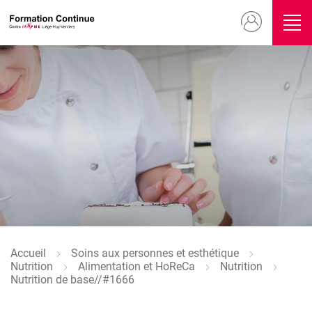
Aller
Menu
au
contenu
du
principal
compte
Image
de
l'utilisateur
Image
Accueil
Soins aux personnes et esthétique
Fil
Nutrition
Alimentation et HoReCa
Nutrition
d'Ariane
Nutrition de base//#1666