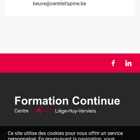
beuve@centreifapme.be
massart@centreifapme.be
Ce site utilise des cookies pour vous offrir un service
personnalisé. En poursuivant la navigation, vous
S'inscrire à la newsletter