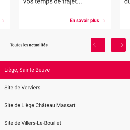
vos temps de trajet...
du
sur
En savoir plus
sur
Nouvelle
Des
formation
travaux
importants
La
sont
Toutes les
actualités
sophrologie,
prévus
util
à
de
Burenville,
gestion
anticipez
du
vos
Liège, Sainte Beuve
stress
temps
de
trajet...
Site de Verviers
Site de Liège Château Massart
Site de Villers-Le-Bouillet