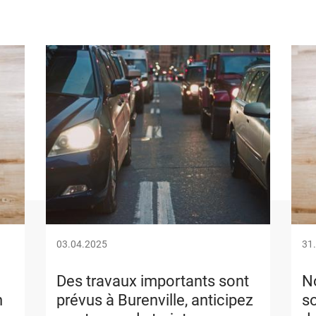
Image
Ima
03.04.2025
31
Des travaux importants sont
No
n
prévus à Burenville, anticipez
so