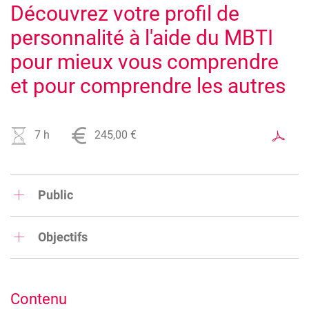
Découvrez votre profil de
personnalité à l'aide du MBTI
pour mieux vous comprendre
et pour comprendre les autres
Image
7 h
245,00 €
Public
Toute personne désireuse de découvrir son type de
personnalité pour mieux comprendre son mode de
Objectifs
fonctionnement au travail
Développer une meilleure connaissance de soi pour
développer
Contenu
Plus de confiance en soi