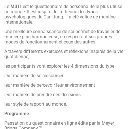
De meilleures capacités de prises de décision
Le
MBTI
est le questionnaire de personnalité le plus utilisé
au monde. Il est inspiré de la théorie des types
Une meilleure gestion du stress
psychologiques de Carl Jung. Il a été validé de manière
internationale.
Des relations professionnelles plus épanouies en équipe
Une meilleure connaissance de soi permet de travailler de
Un leadership respectueux
manière plus harmonieuse, en respectant ses propres
modes de fonctionnement et ceux des autres.
A travers différents exercices et réflexions inspirés de la vie
Après avoir répondu au questionnaire en ligne, les
quotidienne,
participants valideront, les résultats obtenus en observant
leurs propres modes de fonctionnement dans des
les participants vont explorer les 4 dimensions du type :
situations concrètes, issues du quotidien. Seule compte la
validation individuelle, car c’est la personne qui se connaît
leur manière de se ressourcer
le mieux. Cette méthode garantit que chacun s’approprie
les notions présentées.
leur manière de percevoir leur environnement
leur manière de prendre des décisions
leur style de rapport au monde.
Programme
Passation du questionnaire en ligne édité par la Meyer
Briggs Company ™