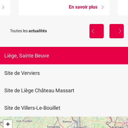
sur
En savoir plus
sur
Projet
Entreprises
Construction
de
Blueprint
la
construction,
Toutes les
actualités
présentation
profitez
des
de
ésultats
la
période
hivernale
Liège, Sainte Beuve
pour
vous
former...
Site de Verviers
Site de Liège Château Massart
Site de Villers-Le-Bouillet
+