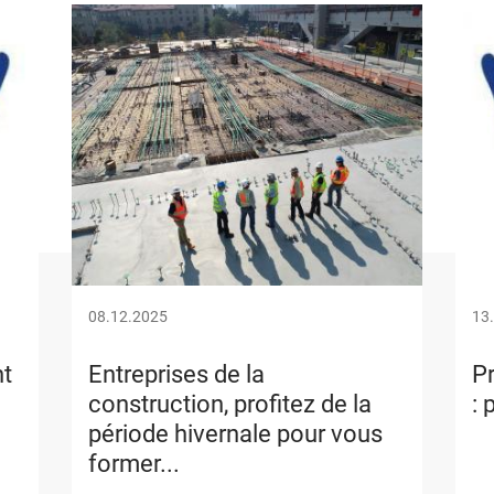
Image
Ima
08.12.2025
13
nt
Entreprises de la
Pr
construction, profitez de la
: 
période hivernale pour vous
former...