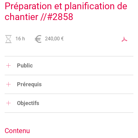
Préparation et planification de
chantier //#2858
16 h
240,00 €
Public
Tous métiers du secteur construction confondus.
Prérequis
Expérience du travail sur chantier et connaissances de
base de l'ordinateur.
Objectifs
Acquérir les compétences nécessaires à la préparation et la
planification d'un chantier.
Contenu