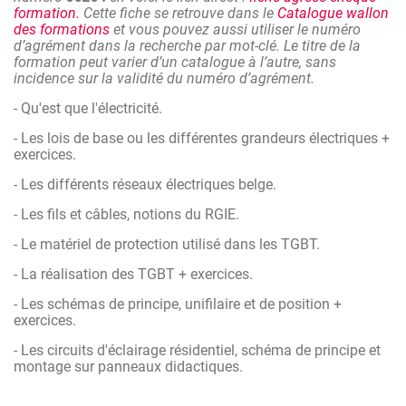
l’électricité du bâtiment dans le respect de la législation et
formation.
Cette fiche se retrouve dans le
Catalogue wallon
de la sécurité.
des formations
et vous pouvez aussi utiliser le numéro
d’agrément dans la recherche par mot-clé. Le titre de la
formation peut varier d’un catalogue à l’autre, sans
incidence sur la validité du numéro d’agrément.
- Qu'est que l'électricité.
- Les lois de base ou les différentes grandeurs électriques +
exercices.
- Les différents réseaux électriques belge.
- Les fils et câbles, notions du RGIE.
- Le matériel de protection utilisé dans les TGBT.
- La réalisation des TGBT + exercices.
- Les schémas de principe, unifilaire et de position +
exercices.
- Les circuits d'éclairage résidentiel, schéma de principe et
montage sur panneaux didactiques.