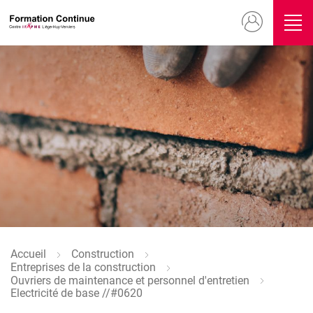
Aller
Menu
au
contenu
du
principal
compte
Image
de
l'utilisateur
Image
Accueil
Construction
Fil
Entreprises de la construction
d'Ariane
Ouvriers de maintenance et personnel d'entretien
Electricité de base //#0620