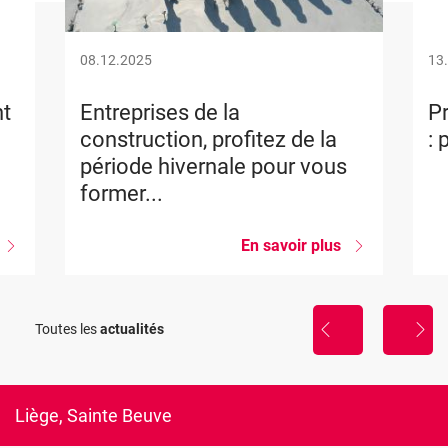
08.12.2025
13
nt
Entreprises de la
Pr
construction, profitez de la
: 
période hivernale pour vous
former...
sur
En savoir plus
sur
Projet
Entreprises
Construction
de
Blueprint
la
construction,
Toutes les
actualités
présentation
profitez
des
de
ésultats
la
période
hivernale
Liège, Sainte Beuve
pour
vous