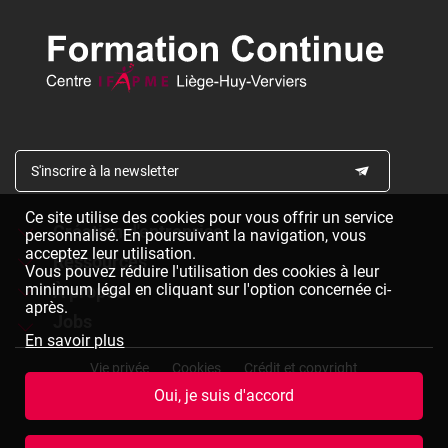
S'inscrire à la newsletter
Ce site utilise des cookies pour vous offrir un service
Création d'entreprise
personnalisé. En poursuivant la navigation, vous
acceptez leur utilisation.
Ressources
Formations à la création d'entreprise
Vous pouvez réduire l'utilisation des cookies à leur
minimum légal en cliquant sur l'option concernée ci-
À propos
Dépliants à télécharger
Chèques formation à la création d'entreprise
après.
Jobs
Le réseau IFAPME
Bulletin d'inscription à télécharger
En savoir plus
Pied
Le centre IFAPME Liège-Huy-Verviers
Devenir formateur
Vie privée
Cookies
Crédit et copyright
de
Oui, je suis d'accord
page
L'équipe
Rejoindre notre équipe
Conditions générales de vente
Plan du site
(termes
et
Nos missions et valeurs
Consulter des offres d'emplois