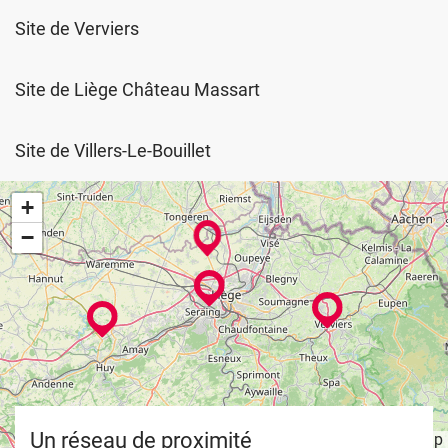
former...
Site de Verviers
Site de Liège Château Massart
Site de Villers-Le-Bouillet
+
−
Un réseau de proximité
Leaflet
OpenStreetMap
| ©