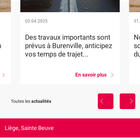
03.04.2025
31
Des travaux importants sont
No
n
prévus à Burenville, anticipez
so
vos temps de trajet...
du
sur
En savoir plus
sur
Nouvelle
Des
formation
travaux
importants
La
sont
Toutes les
actualités
sophrologie,
prévus
util
à
de
Burenville,
gestion
anticipez
du
vos
Liège, Sainte Beuve
stress
temps
de