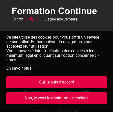
Ce site utilise des cookies pour vous offrir un service
personnalisé. En poursuivant la navigation, vous
S'inscrire à la newsletter
acceptez leur utilisation.
Vous pouvez réduire l'utilisation des cookies à leur
minimum légal en cliquant sur l'option concernée ci-
Création d'entreprise
après.
Ressources
Formations à la création d'entreprise
En savoir plus
À propos
Dépliants à télécharger
Chèques formation à la création d'entreprise
Jobs
Le réseau IFAPME
Oui, je suis d'accord
Bulletin d'inscription à télécharger
Pied
Le centre IFAPME Liège-Huy-Verviers
Devenir formateur
Vie privée
Cookies
Crédit et copyright
de
Non, je veux le minimum de cookies
page
L'équipe
Rejoindre notre équipe
Conditions générales de vente
Plan du site
(termes
et
Nos missions et valeurs
Consulter des offres d'emplois
© 2026 Centre IFAPME LHV