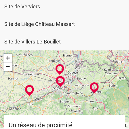
trajet...
Site de Verviers
Site de Liège Château Massart
Site de Villers-Le-Bouillet
+
−
Un réseau de proximité
Leaflet
OpenStreetMap
| ©