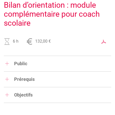
Bilan d’orientation : module
complémentaire pour coach
scolaire
Image
6 h
132,00 €
Public
Coach scolaires, professionnels en charge de l'orientation
scolaire
Prérequis
Avoir suivi la formation de coach scolaire au Centre Ifapme
Liège-Huy-Verviers ou connaitre l'outil "Explorama"
Objectifs
Approfondir les interventions professionnelles en matière
d'orientation scolaire