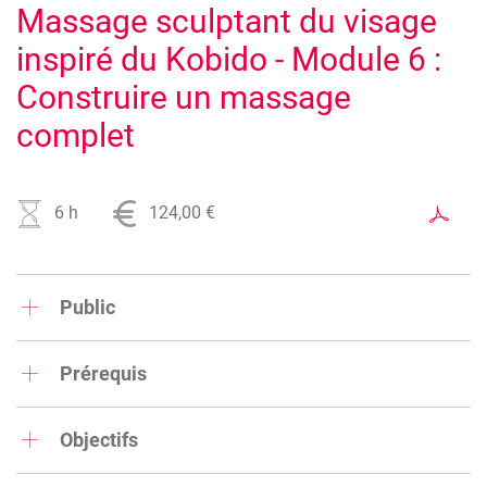
Massage sculptant du visage
inspiré du Kobido - Module 6 :
Construire un massage
complet
6 h
124,00 €
Public
Esthéticiennes, massothérapeute, kinésithérapeutes,
infirmières, personnes travaillant dans la relation d'aide à
Prérequis
autrui.
Avoir participé aux 5 modules est obligatoire pour suivre
le module 6.
Objectifs
Le Kobido, authentique massage du visage japonais,