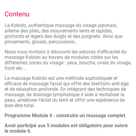
alterne des pliés, des mouvements lents et rapides,
profonds et légers des doigts et des poignets. Ainsi que
Contenu
pincements, glissés, percussions...
Nous vous invitons à découvrir les astuces d'efficacité du
Le Kobido, authentique massage du visage japonais,
massage Kobido au travers de modules ciblés sur les
alterne des pliés, des mouvements lents et rapides,
différentes zones du visage : yeux, bouche, ovale du visage,
profonds et légers des doigts et des poignets. Ainsi que
front etc....
pincements, glissés, percussions...
Le massage Kobido est une méthode sophistiquée et
Nous vous invitons à découvrir les astuces d'efficacité du
efficace de massage facial qui offre des bienfaits anti-âge
massage Kobido au travers de modules ciblés sur les
et de relaxation profonde. En intégrant des techniques de
différentes zones du visage : yeux, bouche, ovale du visage,
massage, de drainage lymphatique il aide à revitaliser la
front etc....
peau, améliorer l’éclat du teint et offrir une expérience de
Le massage Kobido est une méthode sophistiquée et
bien-être total.
efficace de massage facial qui offre des bienfaits anti-âge
et de relaxation profonde. En intégrant des techniques de
massage, de drainage lymphatique il aide à revitaliser la
peau, améliorer l’éclat du teint et offrir une expérience de
bien-être total.
Programme Module 6 : construire un massage complet
.
Avoir participé aux 5 modules est obligatoire pour suivre
le module 6.