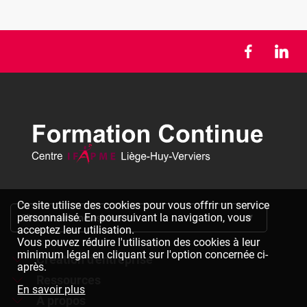
Ce site utilise des cookies pour vous offrir un service
personnalisé. En poursuivant la navigation, vous
S'inscrire à la newsletter
acceptez leur utilisation.
Vous pouvez réduire l'utilisation des cookies à leur
minimum légal en cliquant sur l'option concernée ci-
Création d'entreprise
après.
Ressources
Formations à la création d'entreprise
En savoir plus
À propos
Dépliants à télécharger