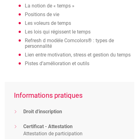
La notion de « temps »
d’amélioration
Positions de vie
Comprendre son mode de fonctionnement au
travers des types de personnalité
Les voleurs de temps
Prendre conscience que le circuit du stress de
Les lois qui régissent le temps
chacun déteint sur sa gestion du
Refresh d modèle Comcolors® : types de
temps
personnalité
Lien entre motivation, stress et gestion du temps
Pistes d’amélioration et outils
Informations pratiques
Droit d'inscription
Certificat - Attestation
Attestation de participation