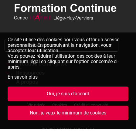
Ce site utilise des cookies pour vous offrir un service
personnalisé. En poursuivant la navigation, vous
S'inscrire à la newsletter
acceptez leur utilisation.
Vous pouvez réduire l'utilisation des cookies à leur
minimum légal en cliquant sur l'option concernée ci-
Création d'entreprise
après.
Ressources
Formations à la création d'entreprise
En savoir plus
À propos
Dépliants à télécharger
Chèques formation à la création d'entreprise
Jobs
Le réseau IFAPME
Oui, je suis d'accord
Bulletin d'inscription à télécharger
Pied
Le centre IFAPME Liège-Huy-Verviers
Devenir formateur
Vie privée
Cookies
Crédit et copyright
de
Non, je veux le minimum de cookies
page
L'équipe
Rejoindre notre équipe
Conditions générales de vente
Plan du site
(termes
et
Nos missions et valeurs
Consulter des offres d'emplois
© 2026 Centre IFAPME LHV
conditions)