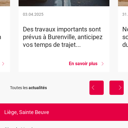
03.04.2025
31
Des travaux importants sont
No
n
prévus à Burenville, anticipez
so
vos temps de trajet...
du
sur
En savoir plus
sur
Nouvelle
Des
formation
travaux
importants
La
sont
Toutes les
actualités
sophrologie,
prévus
util
à
de
Burenville,
gestion
anticipez
du
vos
Liège, Sainte Beuve
stress
temps
de
trajet...