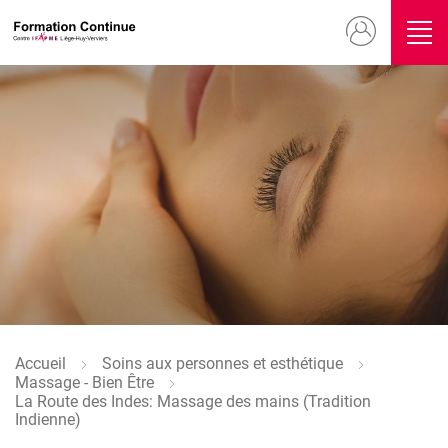
Aller
Menu
au
contenu
du
principal
compte
Image
de
l'utilisateur
Accueil
Soins aux personnes et esthétique
Fil
Massage - Bien Être
d'Ariane
La Route des Indes: Massage des mains (Tradition
Indienne)