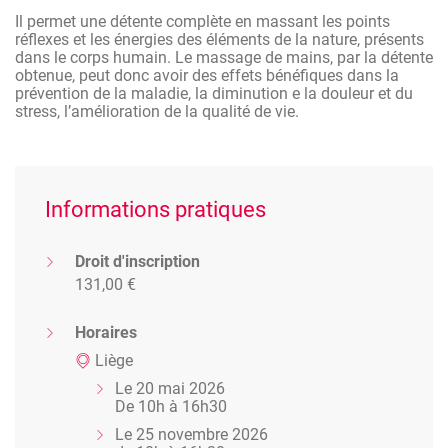
crânien, la massages des mains, le massage des pieds au
Il permet une détente complète en massant les points
bol Kansu et le massage du dos à la bougie.
réflexes et les énergies des éléments de la nature, présents
dans le corps humain. Le massage de mains, par la détente
obtenue, peut donc avoir des effets bénéfiques dans la
prévention de la maladie, la diminution e la douleur et du
stress, l’amélioration de la qualité de vie.
Informations pratiques
Droit d'inscription
131,00 €
Horaires
Liège
Le 20 mai 2026
De 10h à 16h30
Le 25 novembre 2026