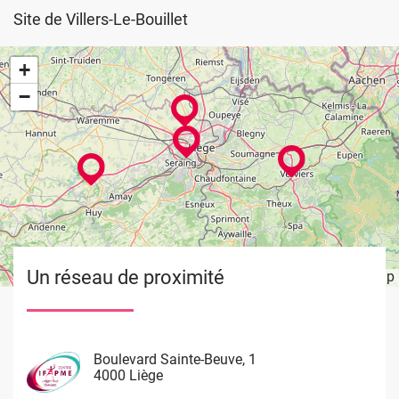
Site de Villers-Le-Bouillet
+
−
Un réseau de proximité
Leaflet
OpenStreetMap
| ©
Image
Image
Image
Image
Boulevard Sainte-Beuve, 1
Rue de Limbourg, 37
Rue du Château Massart, 70
Waremme 101
4000 Liège
4800 Verviers
4000 Liège
4530 Villers Le Bouillet