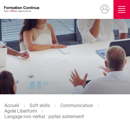
Aller
Menu
au
contenu
du
principal
compte
Image
de
l'utilisateur
Image
Accueil
Soft skills
Communication
Fil
Agréé Liberform
d'Ariane
Langage non verbal : parlez autrement!