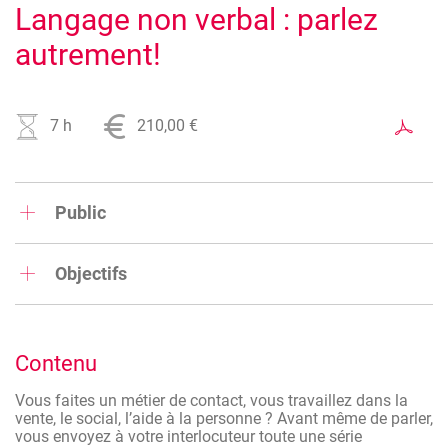
Langage non verbal : parlez
autrement!
7 h
210,00 €
Public
Toute personne qui souhaite comprendre, améliorer et
décoder le langage non verbal
Objectifs
Ces journées d'introduction vous donneront des outils pour
découvrir les secrets qui se cachent derrière vos regards,
mimiques, gestuelles, postures ... et aussi ceux des
Contenu
personnes avec qui vous êtes en contact.
Vous pourrez ainsi adapter votre non verbal et décrypter
Vous faites un métier de contact, vous travaillez dans la
celui des autres afin de mieux communiquer.
vente, le social, l’aide à la personne ? Avant même de parler,
vous envoyez à votre interlocuteur toute une série