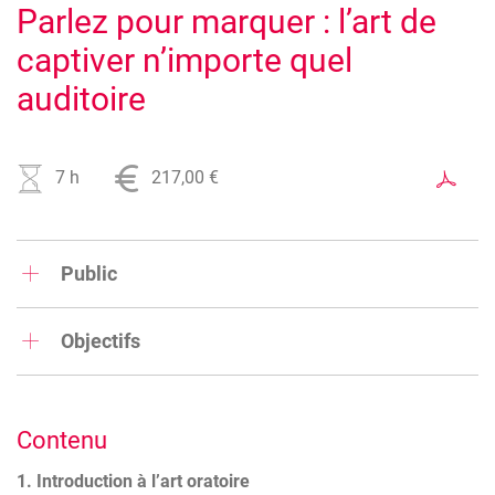
Parlez pour marquer : l’art de
captiver n’importe quel
auditoire
Image
7 h
217,00 €
Public
dirigeants, managers, employés, cadres et/ou
professionnels amenés à prendre la parole en public
Objectifs
Gagner en aisance à l’oral et dépasser le trac
Structurer un message clair et impactant
Contenu
Travailler sa posture, sa voix et sa présence
1. Introduction à l’art oratoire
Se préparer à des prises de parole variées, y