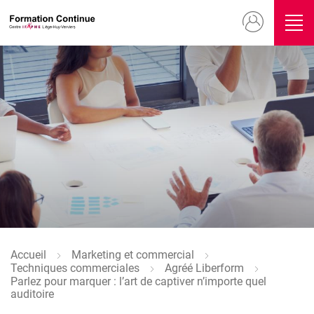
Aller
Menu
au
contenu
du
principal
compte
Image
de
l'utilisateur
Image
Accueil
Marketing et commercial
Fil
Techniques commerciales
Agréé Liberform
d'Ariane
Parlez pour marquer : l’art de captiver n’importe quel
auditoire