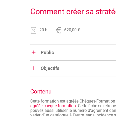
Comment créer sa straté
20 h
620,00 €
Public
Indépendants, professions libérales, responsa
créer ou d'améliorer sa stratégie marketing
Objectifs
Acquérir les compétences essentielles
comprenant les principes fondamentau
des clients, et l'élaboration de plans 
Contenu
Apprendre à utiliser les outils et les t
marketing clairs, définir une proposi
Cette formation est agréée Chèques-Formatio
promotionnelles percutantes, et évalu
agréée chèque-formation
. Cette fiche se retrou
croissance durable de l'entreprise.
pouvez aussi utiliser le numéro d’agrément dans
varier d’un catalogue à l’autre, sans incidence