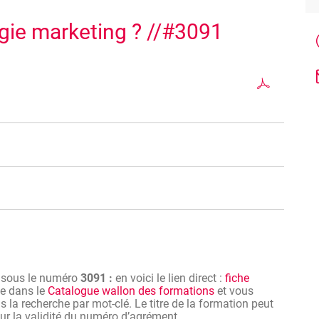
gie marketing ? //#3091
bles PME, commerciaux, toute personne soucieuse de
 pour développer une stratégie marketing efficace en
x du marketing, l'analyse de marché, la segmentation
d'action adaptés.
echniques les plus récentes pour établir des objectifs
tion de valeur unique, concevoir des campagnes
n sous le numéro
3091 :
en voici le lien direct :
fiche
er les performances de sa stratégie pour assurer une
ve dans le
Catalogue wallon des formations
et vous
 la recherche par mot-clé. Le titre de la formation peut
 sur la validité du numéro d’agrément.