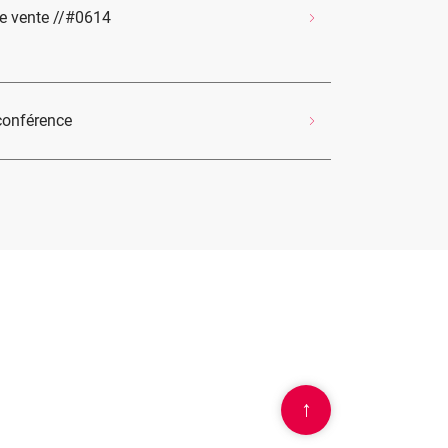
e vente //#0614
conférence
↑